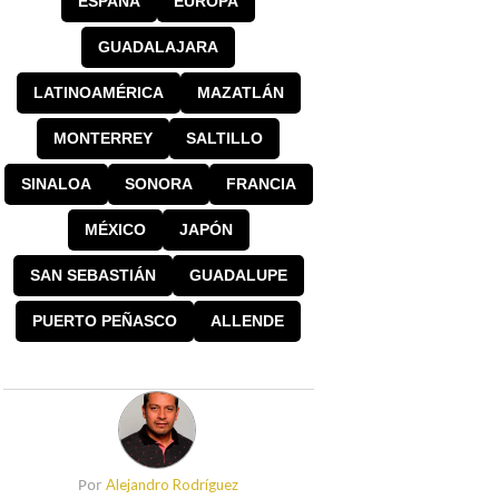
ESPAÑA
EUROPA
GUADALAJARA
LATINOAMÉRICA
MAZATLÁN
MONTERREY
SALTILLO
SINALOA
SONORA
FRANCIA
MÉXICO
JAPÓN
SAN SEBASTIÁN
GUADALUPE
PUERTO PEÑASCO
ALLENDE
Alejandro Rodríguez
Por