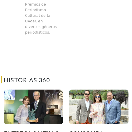
Premios de
Periodismo
Cultural de la
UAdeC en
diversos géneros
periodísticos.
HISTORIAS 360