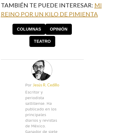
TAMBIÉN TE PUEDE INTERESAR:
MI
REINO POR UN KILO DE PIMIENTA
COLUMNAS
OPINIÓN
TEATRO
Jesús R. Cedillo
Por
Escritor y
periodista
saltillense. Ha
publicado en los
principales
diarios y revistas
de México.
Ganador de siete