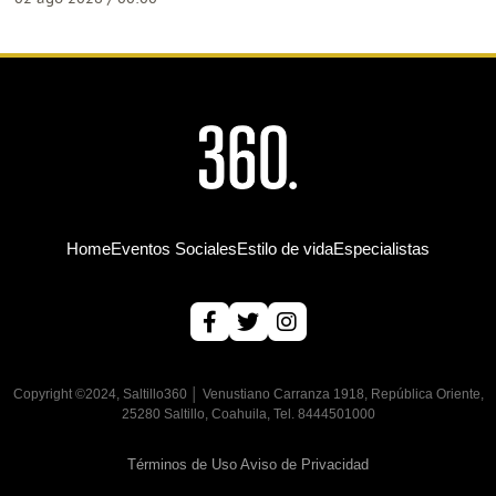
Home
Eventos Sociales
Estilo de vida
Especialistas
Copyright ©2024, Saltillo360 │ Venustiano Carranza 1918, República Oriente,
25280 Saltillo, Coahuila, Tel. 8444501000
Términos de Uso
Aviso de Privacidad