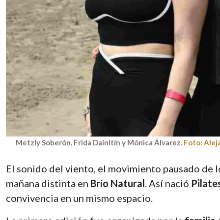
Metzly Soberón, Frida Dainitín y Mónica Álvarez.
Foto: Alej
El sonido del viento, el movimiento pausado de lo
mañana distinta en
Brío Natural
. Así nació
Pilate
convivencia en un mismo espacio.