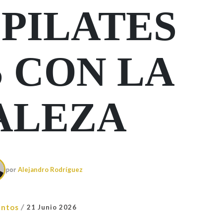
PILATES
 CON LA
ALEZA
por
Alejandro Rodríguez
/
entos
21 Junio 2026