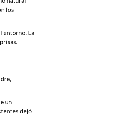
no natural
on los
l entorno. La
prisas.
adre,
se un
stentes dejó