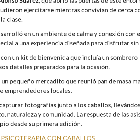
 Alonso Suárez
, que abrió las puertas de este entor
pudieron ejercitarse mientras convivían de cerca c
la clase.
desarrolló en un ambiente de calma y conexión con e
ial a una experiencia diseñada para disfrutar sin 
s con un kit de bienvenida que incluía un sombrero
rsos detalles preparados para la ocasión.
con un pequeño mercadito que reunió pan de masa m
 de emprendedores locales.
pturar fotografías junto a los caballos, llevándo
 naturaleza y comunidad. La respuesta de las asi
pio desde su primera edición.
 PSICOTERAPIA CON CABALLOS