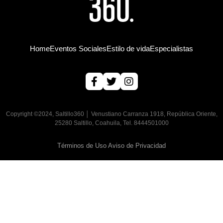
Home
Eventos Sociales
Estilo de vida
Especialistas
Copyright ©2024, Saltillo360 │ Venustiano Carranza 1918, República Oriente,
25280 Saltillo, Coahuila, Tel. 8444501000
Términos de Uso
Aviso de Privacidad