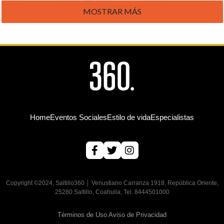
MOSTRAR MÁS
Home
Eventos Sociales
Estilo de vida
Especialistas
Copyright ©2024, Saltillo360 │ Venustiano Carranza 1918, República Oriente,
25280 Saltillo, Coahuila, Tel. 8444501000
Términos de Uso
Aviso de Privacidad