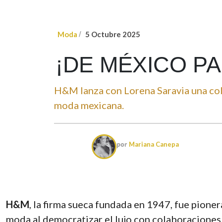
Moda
/
5 Octubre 2025
¡DE MÉXICO P
H&M lanza con Lorena Saravia una cole
moda mexicana.
por
Mariana Canepa
H&M
, la firma sueca fundada en 1947, fue pioner
moda al democratizar el lujo con colaboraciones 