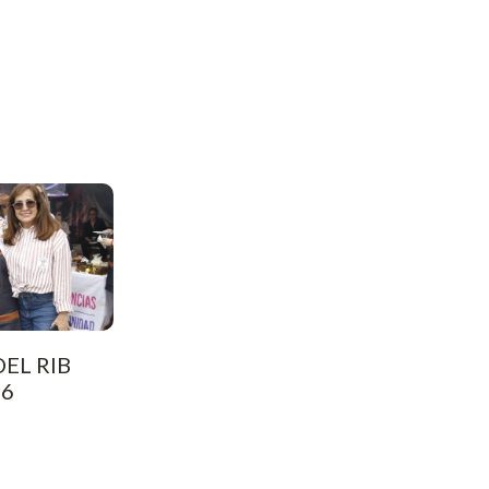
EL RIB
26