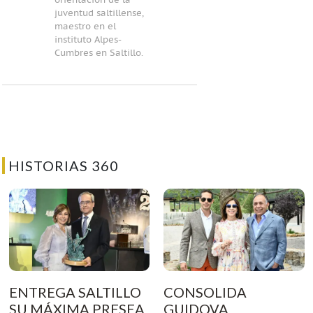
orientación de la
juventud saltillense,
maestro en el
instituto Alpes-
Cumbres en Saltillo.
HISTORIAS 360
ENTREGA SALTILLO
CONSOLIDA
SU MÁXIMA PRESEA
GUIDOVA