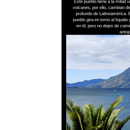
Este pueblo tiene a la mitad 
volcanes, por ello, cambian d
profundo de Latinoamérica. En
pueblo gira en torno al líquido
en él, pero no dejes de cam
antoj