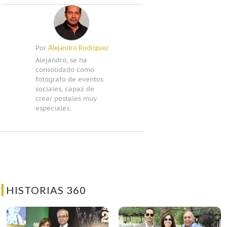
Alejandro Rodríguez
Por
Alejandro, se ha
consolidado como
fotógrafo de eventos
sociales, capaz de
crear postales muy
especiales.
HISTORIAS 360