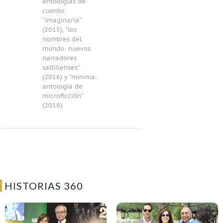
antologías de
cuento:
“imaginaria”
(2015), “los
nombres del
mundo: nuevos
narradores
saltillenses”
(2016) y “mínima:
antología de
microficción”
(2018).
HISTORIAS 360