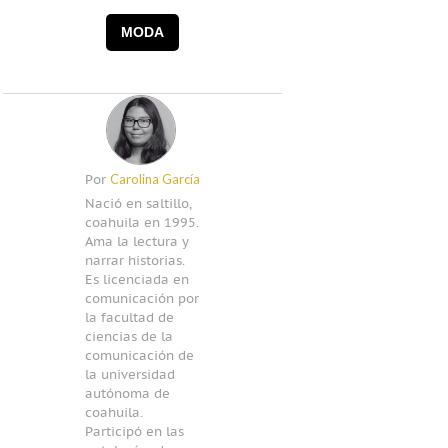
MODA
Carolina García
Por
Nació en saltillo,
coahuila en 1995.
Ama la lectura y
narrar historias.
Es licenciada en
comunicación por
la facultad de
ciencias de la
comunicación de
la universidad
autónoma de
coahuila.
Participó en las