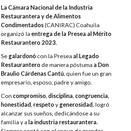
La Cámara Nacional de la Industria
Restaurantera y de Alimentos
Condimentados
(CANIRAC) Coahuila
organizó la
entrega de la Presea al Mérito
Restaurantero 2023.
Se
galardonó
con la Presea
al Legado
Restaurantero
de manera póstuma
a Don
Braulio Cárdenas Cantú
, quien fue un gran
empresario, esposo, padre y amigo.
Con
compromiso
,
disciplina
,
congruencia
,
honestidad
,
respeto
y
generosidad
, logró
alcanzar sus sueños, dedicándose a su
familia y a
la industria restaurantera.
Siempre contó con el apoyo de grandes