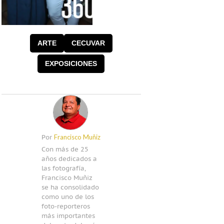
Foto: Francisco
Muñiz
ARTE
CECUVAR
EXPOSICIONES
Francisco Muñiz
Por
Con más de 25
años dedicados a
las fotografía,
Francisco Muñiz
se ha consolidado
como uno de los
foto-reporteros
más importantes