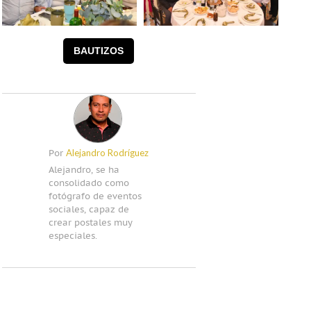
BAUTIZOS
Alejandro Rodríguez
Por
Alejandro, se ha
consolidado como
fotógrafo de eventos
sociales, capaz de
crear postales muy
especiales.