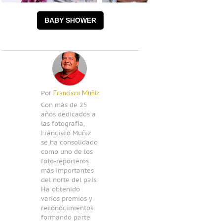
Foto: Francisco
Foto:
Muñiz
Francisco
BABY SHOWER
Muñiz
Francisco Muñiz
Por
Con más de 25
años dedicados a
las fotografía,
Francisco Muñiz
se ha consolidado
como uno de los
foto-reporteros
más importantes
del norte del país.
Ha obtenido
varios premios y
reconocimientos
formando parte