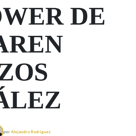
OWER DE
AREN
ZOS
ÁLEZ
por
Alejandro Rodríguez