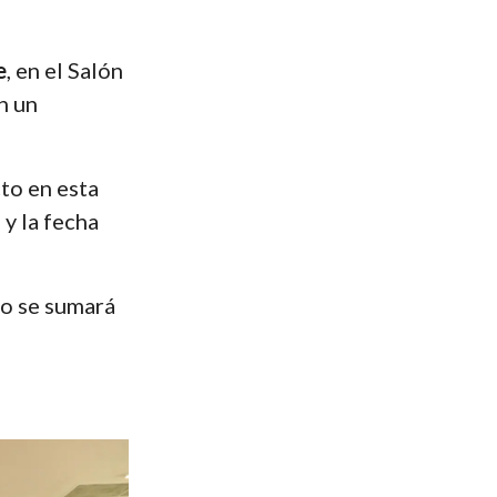
e
, en el Salón
n un
to en esta
y la fecha
to se sumará