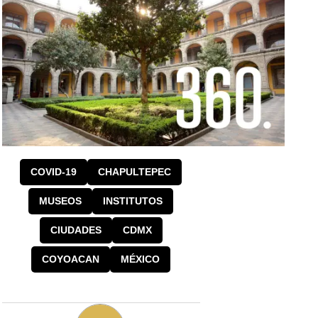
COVID-19
CHAPULTEPEC
MUSEOS
INSTITUTOS
CIUDADES
CDMX
COYOACAN
MÉXICO