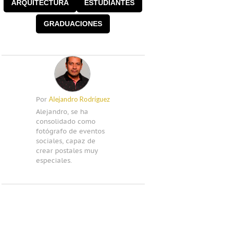
ARQUITECTURA
ESTUDIANTES
GRADUACIONES
Alejandro Rodríguez
Por
Alejandro, se ha
consolidado como
fotógrafo de eventos
sociales, capaz de
crear postales muy
especiales.