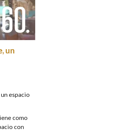
, un
, un espacio
iene como
pacio con