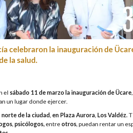
a celebraron la inauguración de Ücare
de la salud.
n el
sábado 11 de marzo la inauguración de Ücare
an un lugar donde ejercer.
 norte de la ciudad
,
en Plaza Aurora
,
Los Valdéz.
T
logos
,
psicólogos,
entre
otros
, puedan rentar un es
tes
.