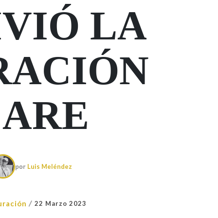
IVIÓ LA
RACIÓN
CARE
por
Luis Meléndez
/
uración
22 Marzo 2023