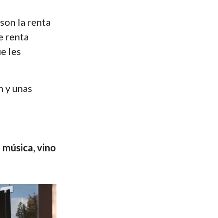
son la renta
e renta
e les
n y unas
 música, vino