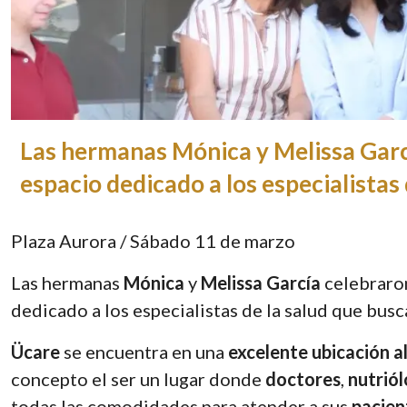
Las hermanas Mónica y Melissa Garcí
espacio dedicado a los especialistas 
Plaza Aurora / Sábado 11 de marzo
Las hermanas
Mónica
y
Melissa
García
celebraro
dedicado a los especialistas de la salud que busc
Ücare
se encuentra en una
excelente ubicación al
concepto el ser un lugar donde
doctores
,
nutrió
todas las comodidades para atender a sus
pacien