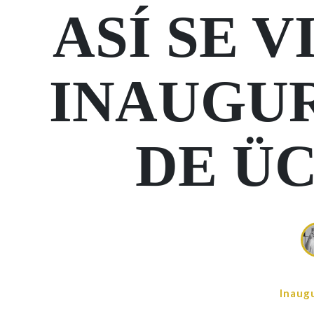
ASÍ SE V
INAUGU
DE Ü
Inaug