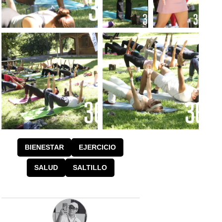
FOTO: LUIS
FOTO:
FOTO:
MELENDEZ
LUIS
LUIS
MELENDEZ
MELENDEZ
FOTO: LUIS
FOTO: LUIS
MELENDEZ
MELENDEZ
BIENESTAR
EJERCICIO
SALUD
SALTILLO