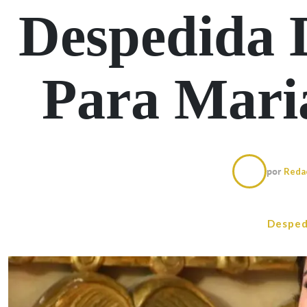
Despedida 
Para Mari
por
Reda
Desped