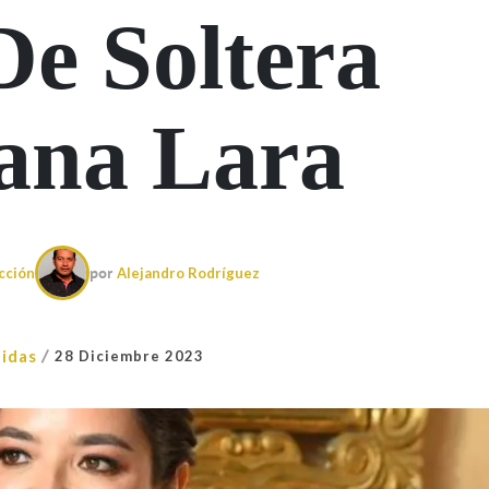
De Soltera
ana Lara
cción
por
Alejandro Rodríguez
/
idas
28 Diciembre 2023