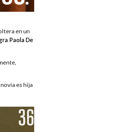
oltera en un
egra Paola De
rmente,
novia es hija