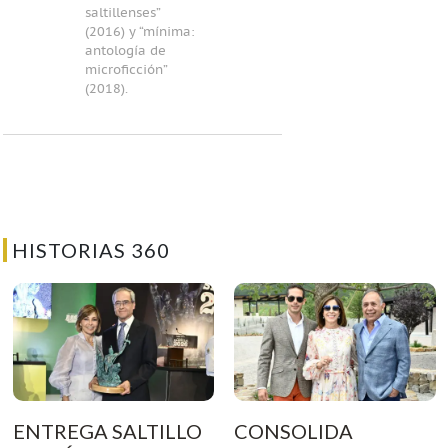
saltillenses”
(2016) y “mínima:
antología de
microficción”
(2018).
HISTORIAS 360
ENTREGA SALTILLO
CONSOLIDA