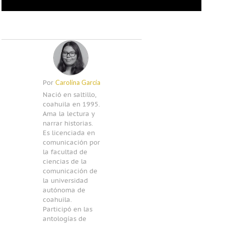
Carolina García
Por
Nació en saltillo,
coahuila en 1995.
Ama la lectura y
narrar historias.
Es licenciada en
comunicación por
la facultad de
ciencias de la
comunicación de
la universidad
autónoma de
coahuila.
Participó en las
antologías de