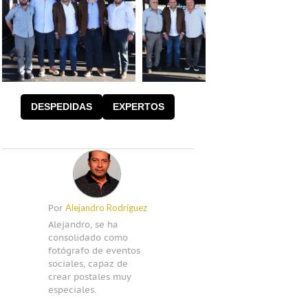
DESPEDIDAS
EXPERTOS
Alejandro Rodríguez
Por
Alejandro, se ha
consolidado como
fotógrafo de eventos
sociales, capaz de
crear postales muy
especiales.