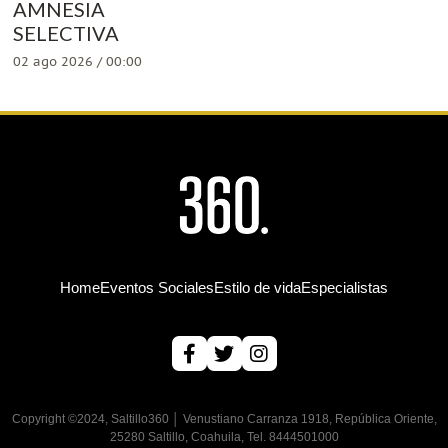
AMNESIA
SELECTIVA
02 ago 2026 / 00:00
Home
Eventos Sociales
Estilo de vida
Especialistas
Copyright ©2024, Saltillo360 │ Venustiano Carranza 1918, República Oriente,
25280 Saltillo, Coahuila, Tel. 8444501000