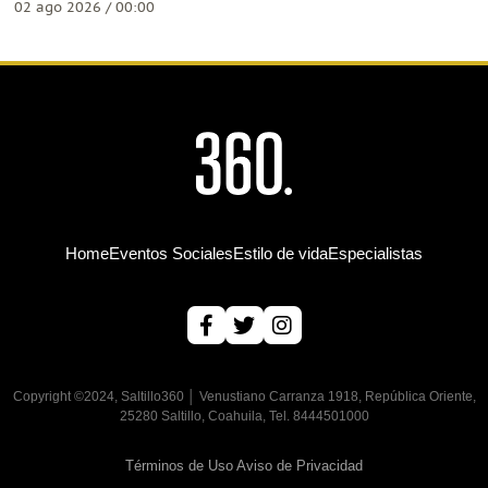
02 ago 2026 / 00:00
Home
Eventos Sociales
Estilo de vida
Especialistas
Copyright ©2024, Saltillo360 │ Venustiano Carranza 1918, República Oriente,
25280 Saltillo, Coahuila, Tel. 8444501000
Términos de Uso
Aviso de Privacidad