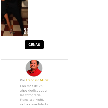
Foto:
Francisco
CENAS
Muñiz
Francisco Muñiz
Por
Con más de 25
años dedicados a
las fotografía,
Francisco Muñiz
se ha consolidado