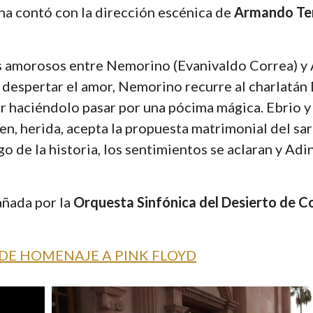
ena contó con la dirección escénica de
Armando Te
os amorosos entre Nemorino (Evanivaldo Correa) y 
e despertar el amor, Nemorino recurre al charlatá
or haciéndolo pasar por una pócima mágica. Ebrio y
n, herida, acepta la propuesta matrimonial del sa
go de la historia, los sentimientos se aclaran y Ad
añada por la
Orquesta Sinfónica del Desierto de C
DE HOMENAJE A PINK FLOYD