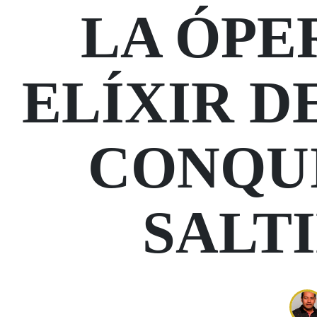
LA ÓPE
ELÍXIR D
CONQUI
SALT