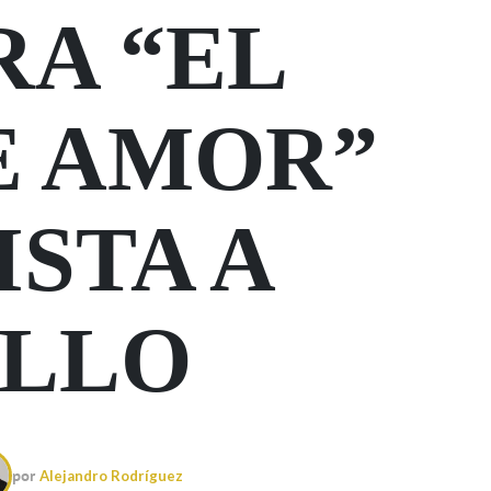
RA “EL
E AMOR”
STA A
ILLO
por
Alejandro Rodríguez