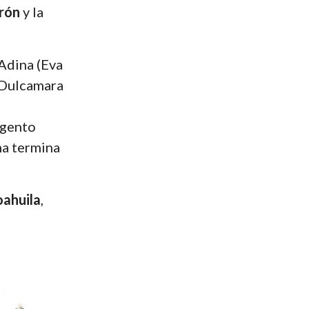
rón
y la
Adina (Eva
n Dulcamara
rgento
ina termina
oahuila
,