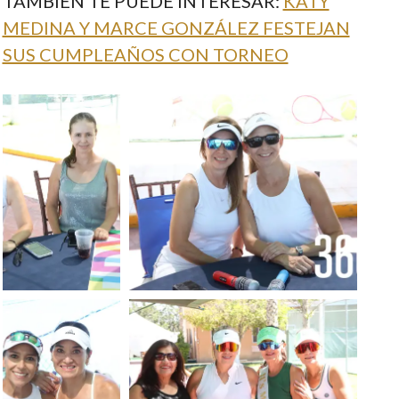
TAMBIÉN TE PUEDE INTERESAR:
KATY
MEDINA Y MARCE GONZÁLEZ FESTEJAN
SUS CUMPLEAÑOS CON TORNEO
Foto: Luis
Foto: Luis Meléndez
Meléndez