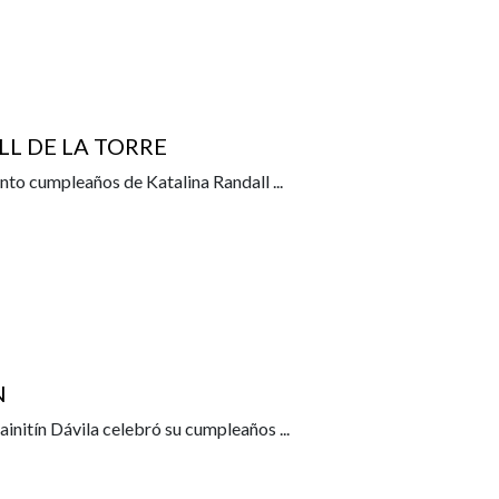
L DE LA TORRE
uinto cumpleaños de Katalina Randall
...
N
ainitín Dávila celebró su cumpleaños
...