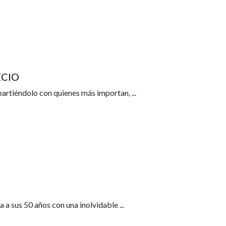
ECIO
partiéndolo con quienes más importan,
...
 a sus 50 años con una inolvidable
...