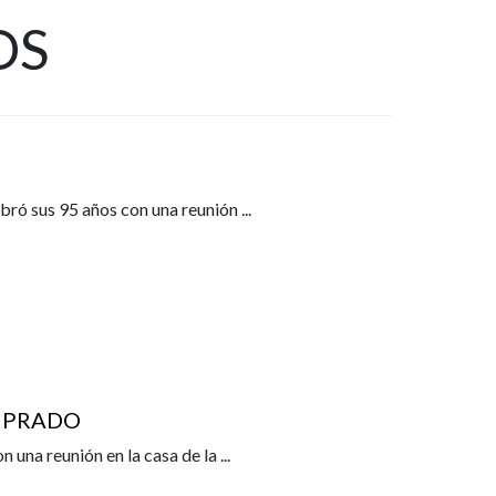
OS
lebró sus 95 años con una reunión
...
E PRADO
n una reunión en la casa de la
...