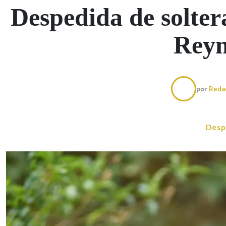
Despedida de solter
Rey
por
Reda
Desp