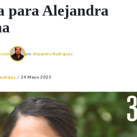
a para Alejandra
na
cción
por
Alejandro Rodríguez
/
edidas
24 Mayo 2023