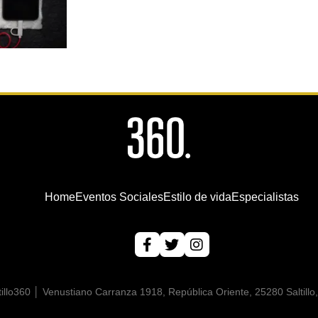
Home
Eventos Sociales
Estilo de vida
Especialistas
illo360 │ Venustiano Carranza 1918, República Oriente, 25280 Saltillo