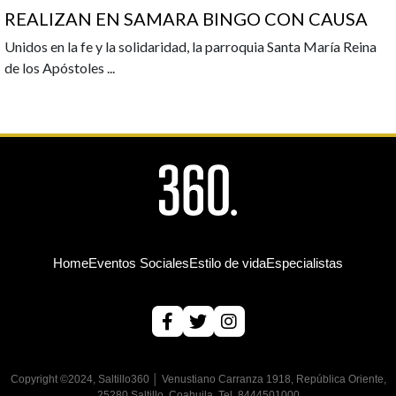
REALIZAN EN SAMARA BINGO CON CAUSA
Unidos en la fe y la solidaridad, la parroquia Santa María Reina
de los Apóstoles
...
Home
Eventos Sociales
Estilo de vida
Especialistas
Copyright ©2024, Saltillo360 │ Venustiano Carranza 1918, República Oriente,
25280 Saltillo, Coahuila, Tel. 8444501000