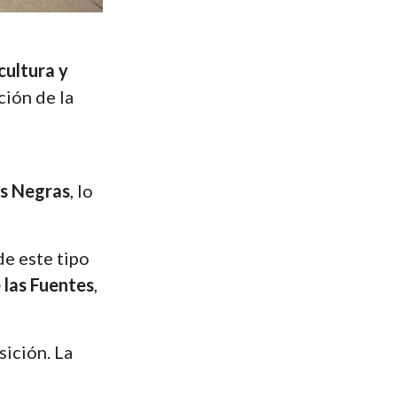
cultura y
ción de la
n
as Negras
, lo
de este tipo
e las Fuentes
,
sición. La