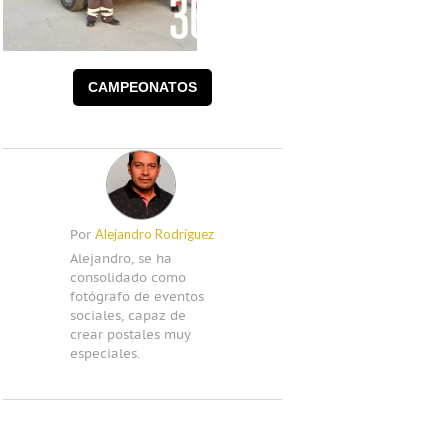
Foto: Alejandro
Rodríguez
CAMPEONATOS
Alejandro Rodríguez
Por
Alejandro, se ha
consolidado como
fotógrafo de eventos
sociales, capaz de
crear postales muy
especiales.