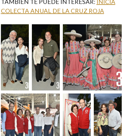
TAMBIÉN TE PUEDE INTERESAR:
INICIA
COLECTA ANUAL DE LA CRUZ ROJA
Foto:
Foto:
Foto: Alejandro
Alejandro
Alejandro
Rodríguez
Rodríguez
Rodríguez