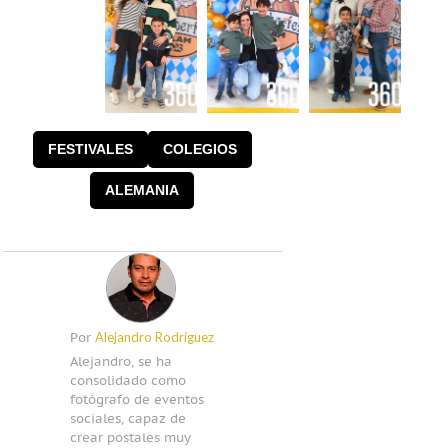
FESTIVALES
COLEGIOS
ALEMANIA
Alejandro Rodríguez
Por
Alejandro, se ha
consolidado como
fotógrafo de eventos
sociales, capaz de
crear postales muy