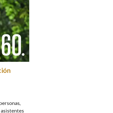
ción
 personas,
 asistentes