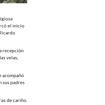
igiosa
có el inicio
 Ricardo
na recepción
as velas,
ue acompañó
n sus padres
ras de cariño.