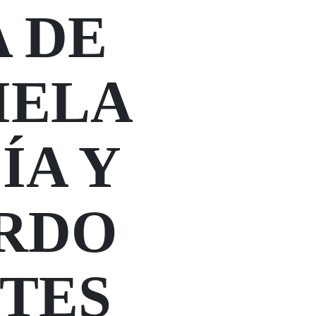
 DE
IELA
ÍA Y
RDO
TES