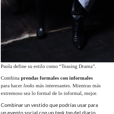
Paola define su estilo como “Teasing Drama”.
Combina
prendas formales con informales
para hacer
looks
más interesantes. Mientras más
extremoso sea lo formal de lo informal, mejor.
Combinar un vestido que podrías usar para
un evento social con un
tank top
del diario